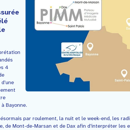
ssurée
élé
le
prétation
andés
es 4
de
 d’une
alement
tre
e à Bayonne.
 désormais par roulement, la nuit et le week-end, les ra
e, de Mont-de-Marsan et de Dax afin d’interpréter les 