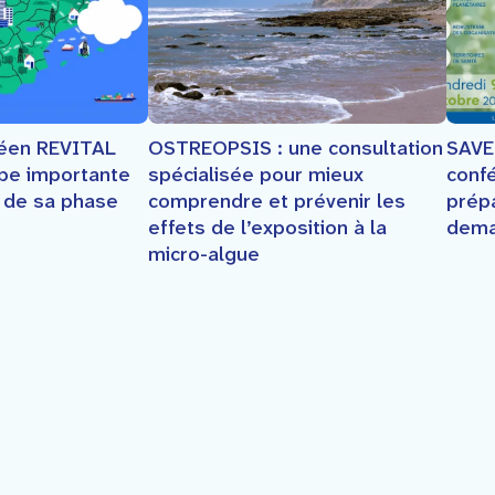
SAVE
péen REVITAL
OSTREOPSIS : une consultation
conf
ape importante
spécialisée pour mieux
prép
e de sa phase
comprendre et prévenir les
dema
effets de l’exposition à la
micro-algue