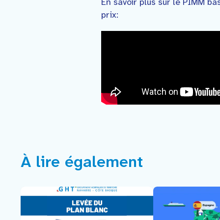
En savoir plus sur le PIMM bas
prix:
À lire également