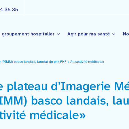
4 35 35
 groupement hospitalier
Agir pour ma santé
No
 (PIMM) basco landais, lauréat du prix FHF « Attractivité médicale»
s
Nos engagements
Côte Basque
é Publique
Projet d’établissement
e plateau d’Imagerie Mé
t-Palais
Projet médico soignant par
nté de Garazi
ogie
IMM) basco landais, lau
La gouvernance
tivité médicale»