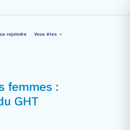
us rejoindre
Vous êtes
es femmes :
tagé
 du GHT