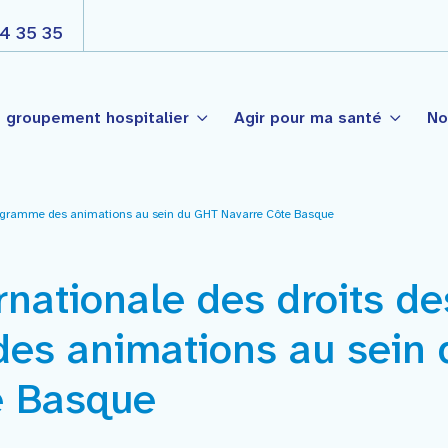
4 35 35
 groupement hospitalier
Agir pour ma santé
No
programme des animations au sein du GHT Navarre Côte Basque
s
Nos engagements
Côte Basque
é Publique
Projet d’établissement
rnationale des droits d
t-Palais
Projet médico soignant par
nté de Garazi
ogie
es animations au sein
La gouvernance
e Basque