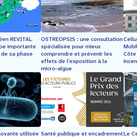
Cellu
péen REVITAL
OSTREOPSIS : une consultation
Mobi
ape importante
spécialisée pour mieux
Côte
e de sa phase
comprendre et prévenir les
ince
effets de l’exposition à la
micro-algue
Le Ce
ovante utilisée
Santé publique et encadrement