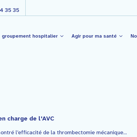
4 35 35
 groupement hospitalier
Agir pour ma santé
No
s
Nos engagements
Côte Basque
é Publique
Projet d’établissement
t-Palais
Projet médico soignant par
nté de Garazi
ogie
La gouvernance
en charge de l’AVC
ontré l’efficacité de la thrombectomie mécanique...