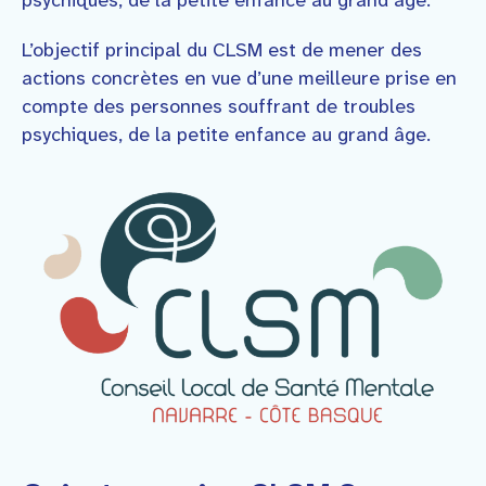
psychiques, de la petite enfance au grand âge.
Faire un don
L’objectif principal du CLSM est de mener des
actions concrètes en vue d’une meilleure prise en
Contact
compte des personnes souffrant de troubles
psychiques, de la petite enfance au grand âge.