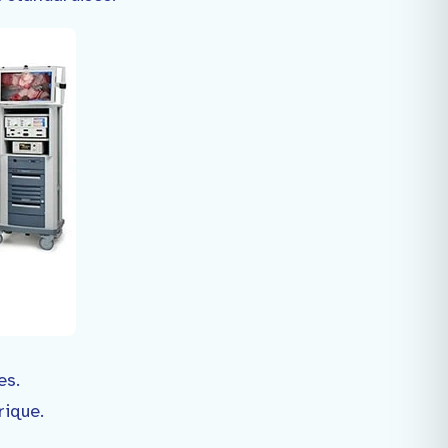
es.
rique.