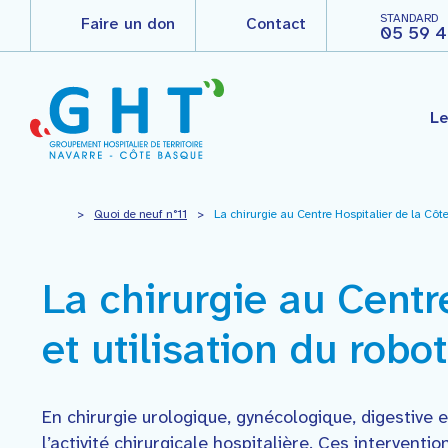
STANDARD
Faire un don
Contact
05 59 4
Le
Le groupement hospitalier
>
Quoi de neuf n°11
>
La chirurgie au Centre Hospitalier de la Côte
Les différents établissement
Espace thématique
Professionnels
Le Centre Hospitalier de la 
Recherche clinique
Le Pôle de Prévention – Sant
Agir pour ma santé
La chirurgie au Centr
Le Centre Hospitalier de Sain
“Quoi de neuf ?”
L’Etablissement Public de Sa
icance – institut de cancérol
et utilisation du robo
Vous êtes professionnels
L’EHPAD Jean Dithurbide
L’EHPAD Larrazkena
Nous rejoindre
En chirurgie urologique, gynécologique, digestive 
l’activité chirurgicale hospitalière. Ces intervent