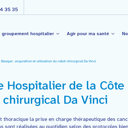
4 35 35
 groupement hospitalier
Agir pour ma santé
No
 Basque : acquisition et utilisation du robot chirurgical Da Vinci
s
Nos engagements
Côte Basque
é Publique
Projet d’établissement
e Hospitalier de la Côte
t-Palais
Projet médico soignant par
nté de Garazi
ogie
t chirurgical Da Vinci
La gouvernance
et thoracique la prise en charge thérapeutique des canc
ions sont réalisées au quotidien selon des protocoles bie