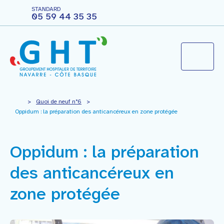
STANDARD
05 59 44 35 35
Le groupement hospitalier
>
Quoi de neuf n°6
>
Oppidum : la préparation des anticancéreux en zone protégée
Agir pour ma santé
Oppidum : la préparation
Vous êtes professionnels
des anticancéreux en
zone protégée
Nous rejoindre