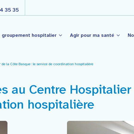
4 35 35
 groupement hospitalier
Agir pour ma santé
No
de la Côte Basque : le service de coordination hospitalière
s
Nos engagements
Côte Basque
é Publique
Projet d’établissement
s au Centre Hospitalier
t-Palais
Projet médico soignant par
nté de Garazi
ogie
ation hospitalière
La gouvernance