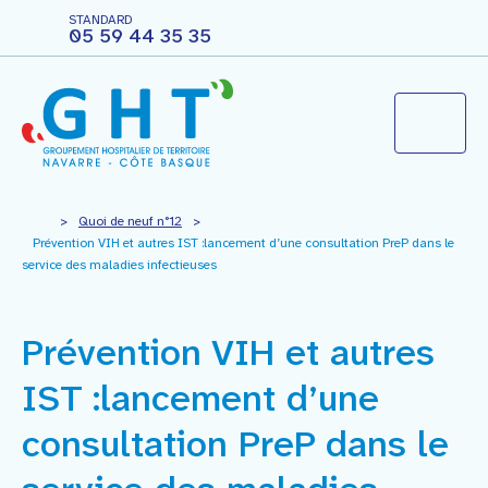
STANDARD
05 59 44 35 35
Le groupement hospitalier
>
Quoi de neuf n°12
>
Prévention VIH et autres IST :lancement d’une consultation PreP dans le
service des maladies infectieuses
Agir pour ma santé
Prévention VIH et autres
Vous êtes professionnels
IST :lancement d’une
Nous rejoindre
consultation PreP dans le