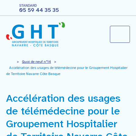
STANDARD
05 59 44 35 35
Le groupement hospitalier
>
Quoi de neuf n°14
>
Accélération des usages de télémédecine pour le Groupement Hospitalier
de Territoire Navarre Côte Basque
Agir pour ma santé
Accélération des usages
Vous êtes professionnels
de télémédecine pour le
Nous rejoindre
Groupement Hospitalier