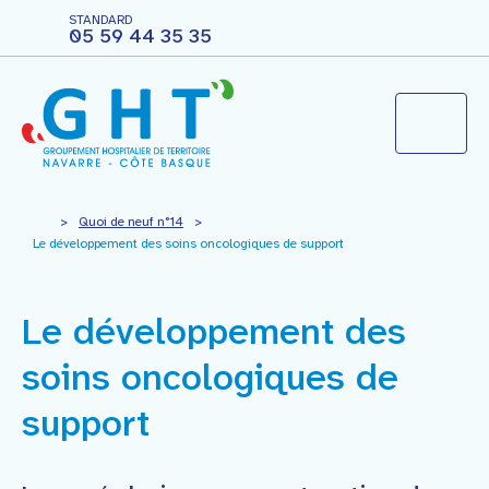
STANDARD
05 59 44 35 35
Le groupement hospitalier
>
Quoi de neuf n°14
>
Le développement des soins oncologiques de support
Agir pour ma santé
Le développement des
Vous êtes professionnels
soins oncologiques de
support
Nous rejoindre