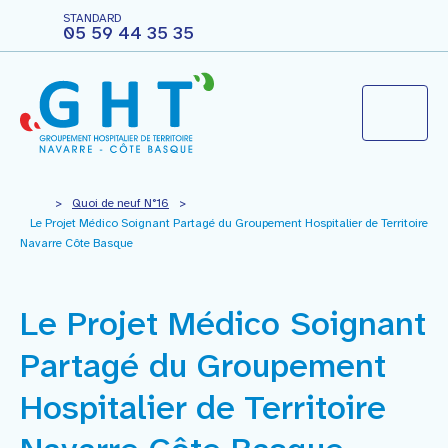
STANDARD
05 59 44 35 35
Le groupement hospitalier
>
Quoi de neuf N°16
>
Le Projet Médico Soignant Partagé du Groupement Hospitalier de Territoire
Navarre Côte Basque
Agir pour ma santé
Le Projet Médico Soignant
Vous êtes professionnels
Partagé du Groupement
Nous rejoindre
Hospitalier de Territoire