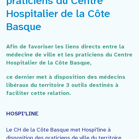
praticiens du Centre
Faire un don
Hospitalier de la Côte
Contact
Basque
Afin de favoriser les liens directs entre la
médecine de ville et les praticiens du Centre
Hospitalier de la Côte Basque,
ce dernier met à disposition des médecins
libéraux du territoire 3 outils destinés à
faciliter cette relation.
HOSPI’LINE
Le CH de la Côte Basque met Hospi’line à
disposition des praticiens de ville du territoire.