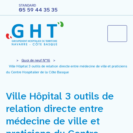
STANDARD
05 59 44 35 35
Le groupement hospitalier
>
Quoi de neuf N°16
>
Ville Hôpital 3 outils de relation directe entre médecine de ville et praticiens
du Centre Hospitalier de la Côte Basque
Agir pour ma santé
Ville Hôpital 3 outils de
Vous êtes professionnels
relation directe entre
Nous rejoindre
médecine de ville et