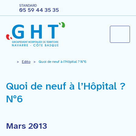
STANDARD
05 59 44 35 35
Le groupement hospitalier
>
Edito
>
Quoi de neuf à l’Hôpital ? N°6
Agir pour ma santé
Quoi de neuf à l’Hôpital ?
N°6
Vous êtes professionnels
Nous rejoindre
Mars 2013