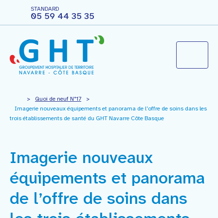
STANDARD
05 59 44 35 35
Le groupement hospitalier
>
Quoi de neuf N°17
>
Imagerie nouveaux équipements et panorama de l’offre de soins dans les
trois établissements de santé du GHT Navarre Côte Basque
Agir pour ma santé
Imagerie nouveaux
Vous êtes professionnels
équipements et panorama
Nous rejoindre
de l’offre de soins dans