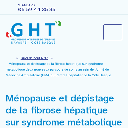
STANDARD
05 59 44 35 35
Le groupement hospitalier
>
Quoi de neuf N°17
>
Ménopause et dépistage de la fibrose hépatique sur syndrome
métabolique deux nouveaux parcours de soins au sein de l’Unité de
Médecine Ambulatoire (UMA)du Centre Hospitalier de la Côte Basque
Agir pour ma santé
Vous êtes professionnels
Ménopause et dépistage
de la fibrose hépatique
Nous rejoindre
sur syndrome métabolique