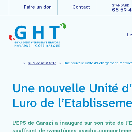
STANDARD
Faire un don
Contact
05 59 4
Le
Le groupement hospitalier
>
Quoi de neuf N°17
>
Une nouvelle Unité d’Hébergement Renforcée 
Les différents établissement
Espace thématique
Professionnels
Le Centre Hospitalier de la 
Recherche clinique
Le Pôle de Prévention – Sant
Agir pour ma santé
Une nouvelle Unité d
Le Centre Hospitalier de Sain
“Quoi de neuf ?”
L’Etablissement Public de Sa
icance – institut de cancérol
Luro de l’Etablisseme
Vous êtes professionnels
L’EHPAD Jean Dithurbide
L’EHPAD Larrazkena
Nous rejoindre
L’EPS de Garazi a inauguré sur son site de 
souffrant de symptômes psycho-comportemen