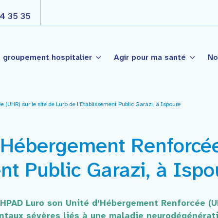
4 35 35
 groupement hospitalier
Agir pour ma santé
No
(UHR) sur le site de Luro de l’Etablissement Public Garazi, à Ispoure
s
Nos engagements
Côte Basque
é Publique
Projet d’établissement
’Hébergement Renforcée 
t-Palais
Projet médico soignant par
nté de Garazi
ogie
nt Public Garazi, à Ispo
La gouvernance
l’EHPAD Luro son Unité d’Hébergement Renforcée (U
taux sévères liés à une maladie neurodégénérati