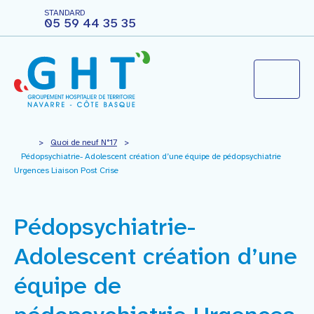
STANDARD
05 59 44 35 35
Le groupement hospitalier
>
Quoi de neuf N°17
>
Pédopsychiatrie- Adolescent création d’une équipe de pédopsychiatrie
Urgences Liaison Post Crise
Agir pour ma santé
Pédopsychiatrie-
Vous êtes professionnels
Adolescent création d’une
Nous rejoindre
équipe de